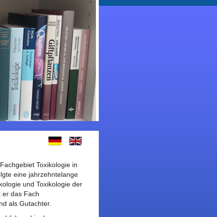
 Fachgebiet Toxikologie in
lgte eine jahrzehntelange
kologie und Toxikologie der
t er das Fach
nd als Gutachter.