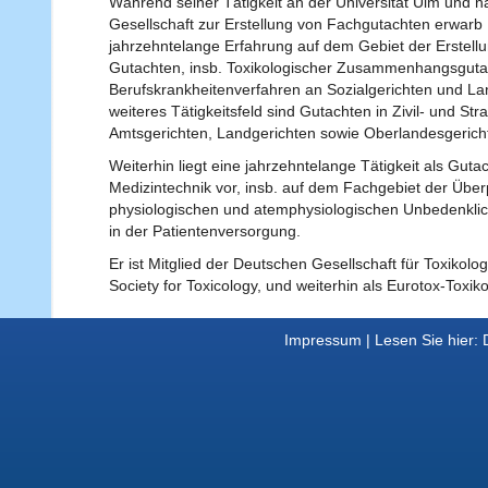
Während seiner Tätigkeit an der Universität Ulm und n
Gesellschaft zur Erstellung von Fachgutachten erwarb 
jahrzehntelange Erfahrung auf dem Gebiet der Erstellu
Gutachten, insb. Toxikologischer Zusammenhangsgutac
Berufskrankheitenverfahren an Sozialgerichten und Lan
weiteres Tätigkeitsfeld sind Gutachten in Zivil- und Str
Amtsgerichten, Landgerichten sowie Oberlandesgerich
Weiterhin liegt eine jahrzehntelange Tätigkeit als Guta
Medizintechnik vor, insb. auf dem Fachgebiet der Über
physiologischen und atemphysiologischen Unbedenklic
in der Patientenversorgung.
Er ist Mitglied der Deutschen Gesellschaft für Toxikol
Society for Toxicology, und weiterhin als Eurotox-Toxiko
Impressum |
Lesen Sie hier: