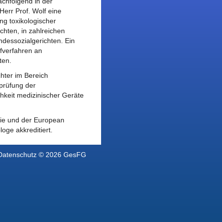
achfolgend in der
Herr Prof. Wolf eine
ng toxikologischer
hten, in zahlreichen
dessozialgerichten. Ein
afverfahren an
ten.
chter im Bereich
prüfung der
hkeit medizinischer Geräte
ogie und der European
loge akkreditiert.
 Datenschutz
© 2026 GesFG